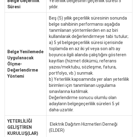
Belge Geçerlilik
Yeterlilik belgesinin geçerlilik süresi 5
Süresi
yıldır.
Beş (5) yıllık geçerlilik süresinin sonunda
belge sahibinin performansı aşağıda
tanımlanan yöntemlerden en az biri
kullanılarak değerlendirmeye tabi tutulur;
a) 5 yıl belgegeçerlilik süresi içerisinde
toplamda en az iki yıl veya son altı ay
Belge Yenilemede
boyunca ilgili alanda çalıştığını gösteren
Uygulanacak
kayıtları (hizmet dökümü, referans
Ölçme-
yazısı/mektubu, sözleşme, fatura,
Değerlendirme
portfolyo, vb.) sunmak.
Yöntemi
b) Yeterlilik kapsamında yer alan yeterlilik
birimleri için tanımlanan uygulama
sınavlarına katılmak.
Değerlendirme sonucu olumlu olan
adayların belgegeçerlilik süreleri 5 yıl
daha uzatılır.
YETERLİLİĞİ
Elektrik Dağıtım Hizmetleri Derneği
GELİŞTİREN
(ELDER)
KURULUŞ(LAR)