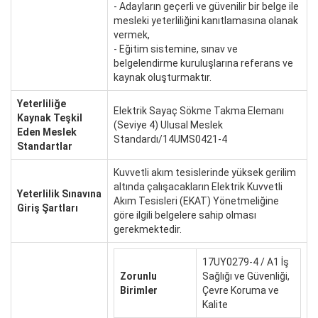
- Adayların geçerli ve güvenilir bir belge ile
mesleki yeterliliğini kanıtlamasına olanak
vermek,
- Eğitim sistemine, sınav ve
belgelendirme kuruluşlarına referans ve
kaynak oluşturmaktır.
Yeterliliğe
Elektrik Sayaç Sökme Takma Elemanı
Kaynak Teşkil
(Seviye 4) Ulusal Meslek
Eden Meslek
Standardı/14UMS0421-4
Standartlar
Kuvvetli akım tesislerinde yüksek gerilim
altında çalışacakların Elektrik Kuvvetli
Yeterlilik Sınavına
Akım Tesisleri (EKAT) Yönetmeliğine
Giriş Şartları
göre ilgili belgelere sahip olması
gerekmektedir.
17UY0279-4 / A1 İş
Zorunlu
Sağlığı ve Güvenliği,
Birimler
Çevre Koruma ve
Kalite